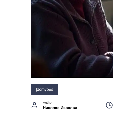
Įdomybės
Author
Ниночка Иванова