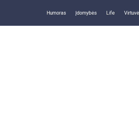
Humoras
Įdomybės
Life
Virtuvė