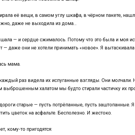
ирала её вещи, в самом углу шкафа, в чёрном пакете, нашл
можно, даже не выходила из дома…
ушала — и сердце сжималось. Потому что это была и моя и
— даже они не хотели принимать «новое». Я вытаскивала
ась мама.
каждый раз видела их испуганные взгляды. Они молчали. Н
ым выброшенным халатом мы будто стирали частичку их про
ороги старые — пусть потрёпанные, пусть заштопанные. 
тить цветок на асфальте. Бесполезно. И жестоко.
т, кому-то пригодятся: