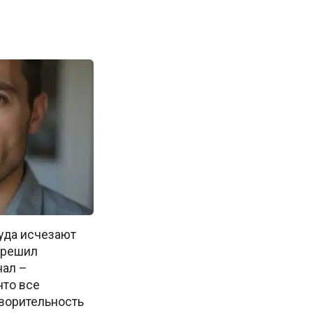
куда исчезают
м решил
нал –
что все
творительность