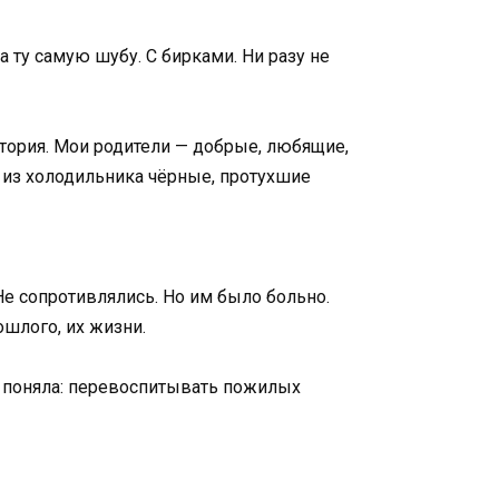
а ту самую шубу. С бирками. Ни разу не
стория. Мои родители — добрые, любящие,
 из холодильника чёрные, протухшие
е сопротивлялись. Но им было больно.
шлого, их жизни.
Я поняла: перевоспитывать пожилых