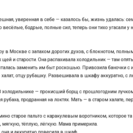
пешная, уверенная в себе — казалось бы, жизнь удалась: сем
 весёлые, бодрые, полные сил, теперь они тихо угасали у 
 в Москве с запахом дорогих духов, с блокнотом, полным 
х щей и старости. Она распахивала холодильник — там опя
ыталась заменить им быт роскошью. Привозила баночки с 
халат, отцу рубашку. Развешивала в шкафу аккуратно, с 
В холодильнике — прокисший борщ с прошлогодним лучком.
ая рубаха, продранная на локтях. Мать — в старом халате, п
но старое пальто с каракулевым воротником, которое та 
 мягкую, тёплую, лёгкую. Мама примерила.
 она и аккуратно повесила в шкаф.