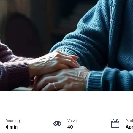
Reading
Views
Publ
4 min
40
Apr