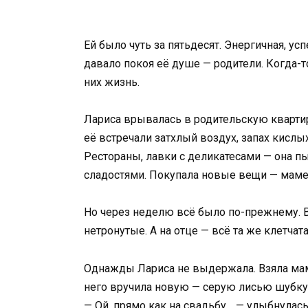
Ей было чуть за пятьдесят. Энергичная, ус
давало покоя её душе — родители. Когда-то
них жизнь.
Лариса врывалась в родительскую квартиру
её встречали затхлый воздух, запах кислы
Рестораны, лавки с деликатесами — она п
сладостями. Покупала новые вещи — маме 
Но через неделю всё было по-прежнему. 
нетронутые. А на отце — всё та же клетчат
Однажды Лариса не выдержала. Взяла мами
него вручила новую — серую лисью шубку,
— Ой, прямо как на свадьбу… — улыбнулась