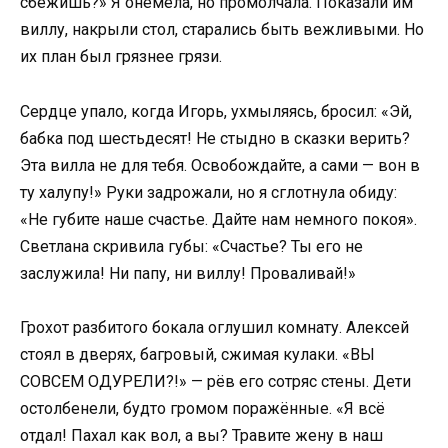
сбежишь?» Я онемела, но промолчала. Показали им
виллу, накрыли стол, старались быть вежливыми. Но
их план был грязнее грязи.
Сердце упало, когда Игорь, ухмыляясь, бросил: «Эй,
бабка под шестьдесят! Не стыдно в сказки верить?
Эта вилла не для тебя. Освобождайте, а сами — вон в
ту халупу!» Руки задрожали, но я сглотнула обиду:
«Не губите наше счастье. Дайте нам немного покоя».
Светлана скривила губы: «Счастье? Ты его не
заслужила! Ни папу, ни виллу! Проваливай!»
Грохот разбитого бокала оглушил комнату. Алексей
стоял в дверях, багровый, сжимая кулаки. «ВЫ
СОВСЕМ ОДУРЕЛИ?!» — рёв его сотряс стены. Дети
остолбенели, будто громом поражённые. «Я всё
отдал! Пахал как вол, а вы? Травите жену в наш