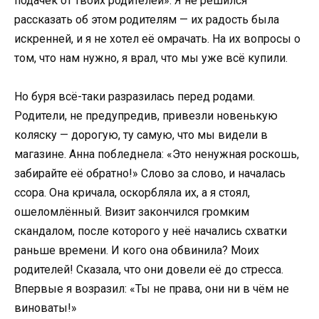
подачек от твоих родителей». Я не решился
рассказать об этом родителям — их радость была
искренней, и я не хотел её омрачать. На их вопросы о
том, что нам нужно, я врал, что мы уже всё купили.
Но буря всё-таки разразилась перед родами.
Родители, не предупредив, привезли новенькую
коляску — дорогую, ту самую, что мы видели в
магазине. Анна побледнела: «Это ненужная роскошь,
забирайте её обратно!» Слово за слово, и началась
ссора. Она кричала, оскорбляла их, а я стоял,
ошеломлённый. Визит закончился громким
скандалом, после которого у неё начались схватки
раньше времени. И кого она обвинила? Моих
родителей! Сказала, что они довели её до стресса.
Впервые я возразил: «Ты не права, они ни в чём не
виноваты!»