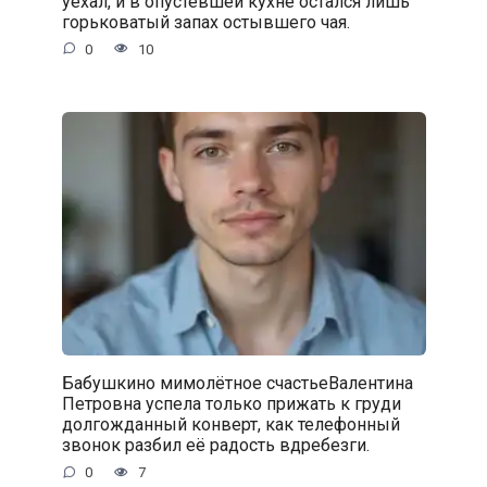
уехал, и в опустевшей кухне остался лишь
горьковатый запах остывшего чая.
0
10
Бабушкино мимолётное счастьеВалентина
Петровна успела только прижать к груди
долгожданный конверт, как телефонный
звонок разбил её радость вдребезги.
0
7