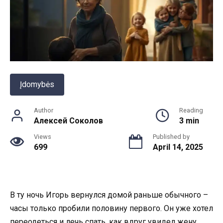
Įdomybės
Author
Reading
Алексей Соколов
3 min
Views
Published by
699
April 14, 2025
В ту ночь Игорь вернулся домой раньше обычного –
часы только пробили половину первого. Он уже хотел
переодеться и лечь спать, как вдруг увидел жену,