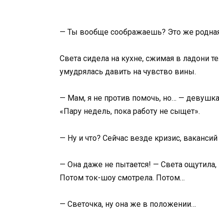
— Ты вообще соображаешь? Это же родная 
Света сидела на кухне, сжимая в ладони т
умудрялась давить на чувство вины.
— Мам, я не против помочь, но… — девушк
«Пару недель, пока работу не сыщет».
— Ну и что? Сейчас везде кризис, ваканси
— Она даже не пытается! — Света ощутила, 
Потом ток-шоу смотрела. Потом…
— Светочка, ну она же в положении…