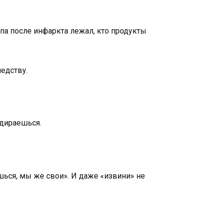
апа после инфаркта лежал, кто продукты
ледству.
идираешься.
шься, мы же свои». И даже «извини» не