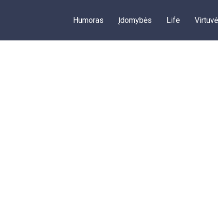
Humoras
Įdomybės
Life
Virtuvė