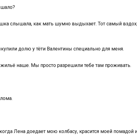
мешало?
ка слышала, как мать шумно выдыхает. Тот самый вздох, ч
ыкупили долю у тёти Валентины специально для меня.
— жильё наше. Мы просто разрешили тебе там проживать.
плома.
 когда Лена доедает мою колбасу, красится моей помадой и