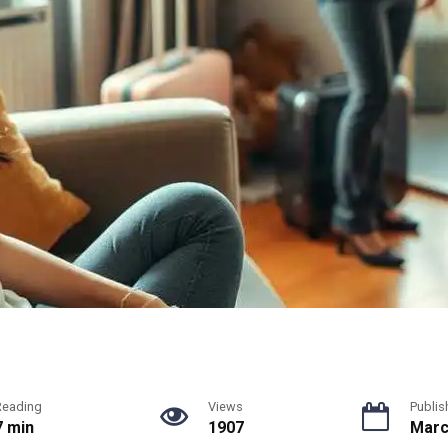
Reading
Views
Publis
7 min
1907
Marc