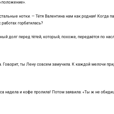
ь «положение».
стальные нотки. — Тётя Валентина нам как родная! Когда п
х работах горбатилась?
ный долг перед тётей, который, похоже, передаётся по нас
а. Говорит, ты Лену совсем замучила. К каждой мелочи пр
са надела и кофе пролила! Потом заявила: «Ты ж не обиди