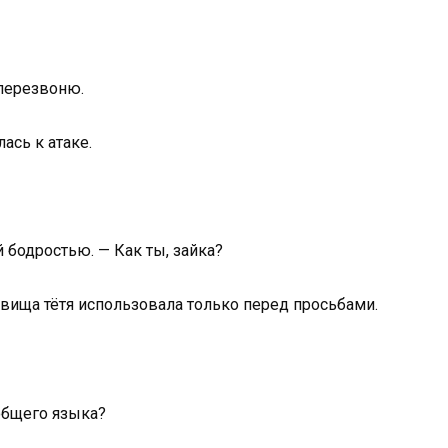
перезвоню.
ась к атаке.
 бодростью. — Как ты, зайка?
звища тётя использовала только перед просьбами.
 общего языка?