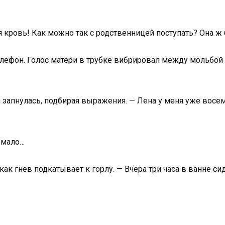
кровь! Как можно так с родственницей поступать? Она ж 
елефон. Голос матери в трубке вибрировал между мольбой и
а запнулась, подбирая выражения. — Лена у меня уже восе
й мало…
как гнев подкатывает к горлу. — Вчера три часа в ванне си