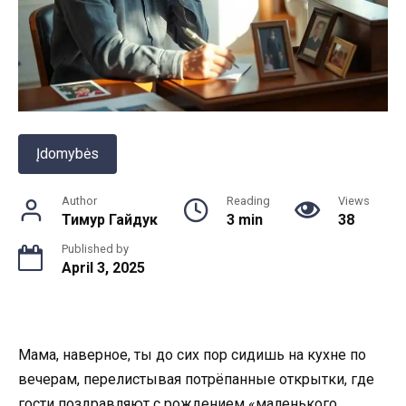
Įdomybės
Author
Reading
Views
Тимур Гайдук
3 min
38
Published by
April 3, 2025
Мама, наверное, ты до сих пор сидишь на кухне по
вечерам, перелистывая потрёпанные открытки, где
гости поздравляют с рождением «маленького