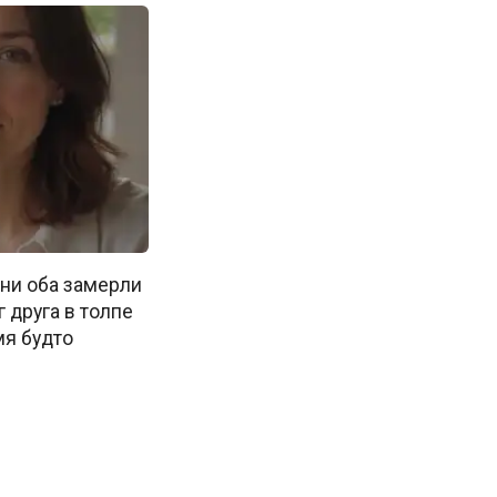
ни оба замерли
г друга в толпе
мя будто