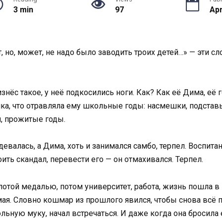
3 min
97
Apr
 но, может, не надо было заводить троих детей…» — эти с
ёс такое, у неё подкосились ноги. Как? Как её Дима, её г
ка, что отравляла ему школьные годы: насмешки, подставы
й, прожитые годы.
евалась, а Дима, хоть и занимался самбо, терпел. Воспит
ить скандал, перевести его — он отмахивался. Терпел.
лотой медалью, потом университет, работа, жизнь пошла в
самая. Словно кошмар из прошлого явился, чтобы снова всё
льную муку, начал встречаться. И даже когда она бросила 