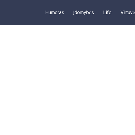
Humoras
Įdomybės
Life
Virtuvė