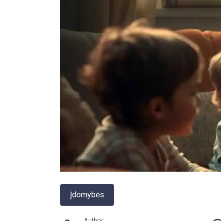
Įdomybės
Author