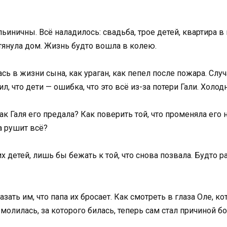
иничны. Всё наладилось: свадьба, трое детей, квартира в и
 тянула дом. Жизнь будто вошла в колею.
сь в жизни сына, как ураган, как пепел после пожара. Слу
л, что дети — ошибка, что это всё из-за потери Гали. Холодн
ак Галя его предала? Как поверить той, что променяла его
а рушит всё?
их детей, лишь бы бежать к той, что снова позвала. Будто
казать им, что папа их бросает. Как смотреть в глаза Оле, 
 молилась, за которого билась, теперь сам стал причиной бо