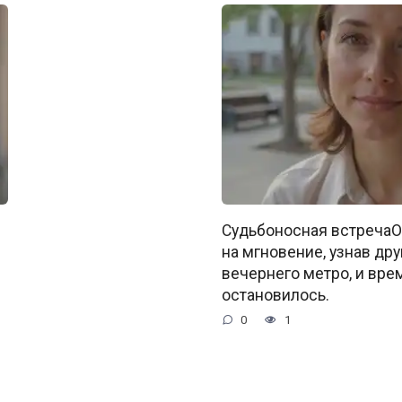
Судьбоносная встречаО
на мгновение, узнав дру
вечернего метро, и вре
остановилось.
0
1