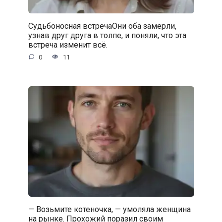
Судьбоносная встречаОни оба замерли,
узнав друг друга в толпе, и поняли, что эта
встреча изменит всё.
0
11
— Возьмите котеночка, — умоляла женщина
на рынке. Прохожий поразил своим