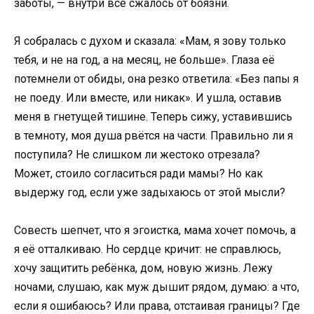
заботы, — внутри всё сжалось от боязни.
Я собралась с духом и сказала: «Мам, я зову только
тебя, и не на год, а на месяц, не больше». Глаза её
потемнели от обиды, она резко ответила: «Без папы я
не поеду. Или вместе, или никак». И ушла, оставив
меня в гнетущей тишине. Теперь сижу, уставившись
в темноту, моя душа рвётся на части. Правильно ли я
поступила? Не слишком ли жестоко отрезала?
Может, стоило согласиться ради мамы? Но как
выдержу год, если уже задыхаюсь от этой мысли?
Совесть шепчет, что я эгоистка, мама хочет помочь, а
я её отталкиваю. Но сердце кричит: не справлюсь,
хочу защитить ребёнка, дом, новую жизнь. Лежу
ночами, слушаю, как муж дышит рядом, думаю: а что,
если я ошибаюсь? Или права, отстаивая границы? Где