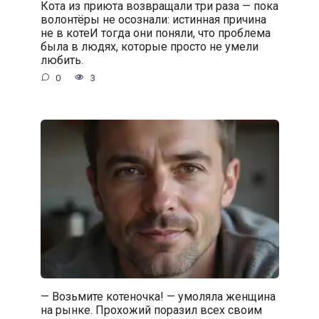
Кота из приюта возвращали три раза — пока
волонтёры не осознали: истинная причина
не в котеИ тогда они поняли, что проблема
была в людях, которые просто не умели
любить.
0
3
— Возьмите котеночка! — умоляла женщина
на рынке. Прохожий поразил всех своим