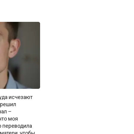
куда исчезают
м решил
нал –
что моя
о переводила
 матери, чтобы