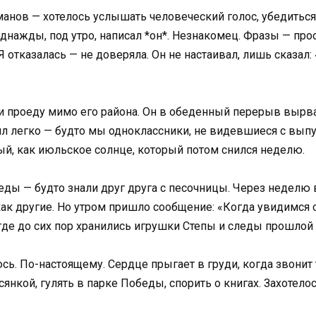
оманов — хотелось услышать человеческий голос, убедиться
нажды, под утро, написал *он*. Незнакомец. Фразы — прос
 отказалась — не доверяла. Он не настаивал, лишь сказал: 
 и проеду мимо его района. Он в обеденный перерыв вырва
л легко — будто мы одноклассники, не видевшиеся с выпус
лый, как июльское солнце, который потом снился неделю.
еды — будто знали друг друга с песочницы. Через неделю в
 как другие. Но утром пришло сообщение: «Когда увидимся 
, где до сих пор хранились игрушки Степы и следы прошлой
. По-настоящему. Сердце прыгает в груди, когда звонит т
всянкой, гулять в парке Победы, спорить о книгах. Захотел