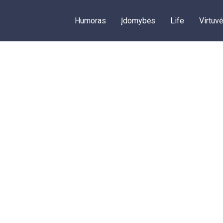
Humoras
Įdomybės
Life
Virtuvė