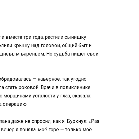
и вместе три года, растили сынишку
елили крышу над головой, общий быт и
вишнёвым вареньем. Но судьба пишет свои
обрадовалась — наверное, так угодно
а стать роковой. Врачи в поликлинике
 морщинами усталости у глаз, сказала:
а операцию.
ана даже не спросил, как я. Буркнул: «Раз
вечер я поняла: моё горе — только моё.