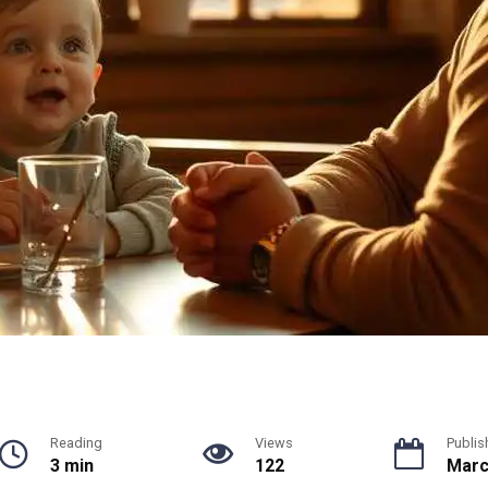
Reading
Views
Publis
3 min
122
Marc