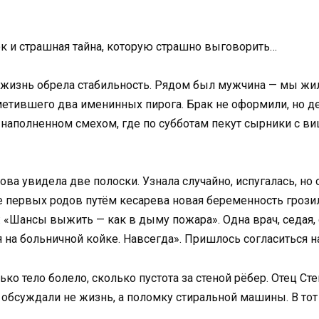
ок и страшная тайна, которую страшно выговорить…
о жизнь обрела стабильность. Рядом был мужчина — мы жил
тметившего два именинных пирога. Брак не оформили, но д
 наполненном смехом, где по субботам пекут сырники с 
ова увидела две полоски. Узнала случайно, испугалась, но 
е первых родов путём кесарева новая беременность грозил
«Шансы выжить — как в дыму пожара». Одна врач, седая, с
 на больничной койке. Навсегда». Пришлось согласиться н
ко тело болело, сколько пустота за стеной рёбер. Отец Степ
 обсуждали не жизнь, а поломку стиральной машины. В тот 