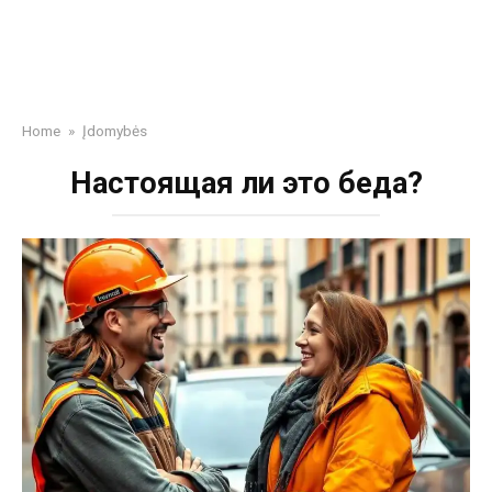
Home
»
Įdomybės
Настоящая ли это беда?