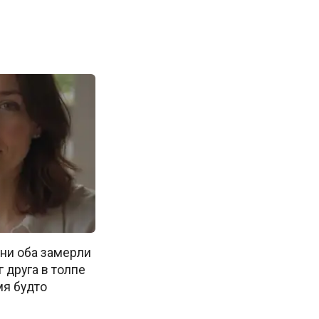
ни оба замерли
г друга в толпе
мя будто