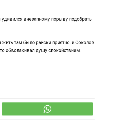
м удивился внезапному порыву подобрать
 жить там было райски приятно, и Соколов
удто обволакивал душу спокойствием.