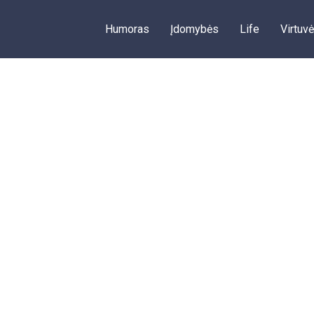
Humoras
Įdomybės
Life
Virtuvė