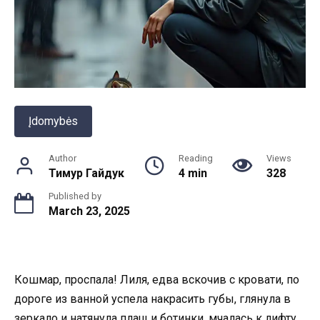
Įdomybės
Author
Reading
Views
Тимур Гайдук
4 min
328
Published by
March 23, 2025
Кошмар, проспала! Лиля, едва вскочив с кровати, по
дороге из ванной успела накрасить губы, глянула в
зеркало и натянула плащ и ботинки, мчалась к лифту