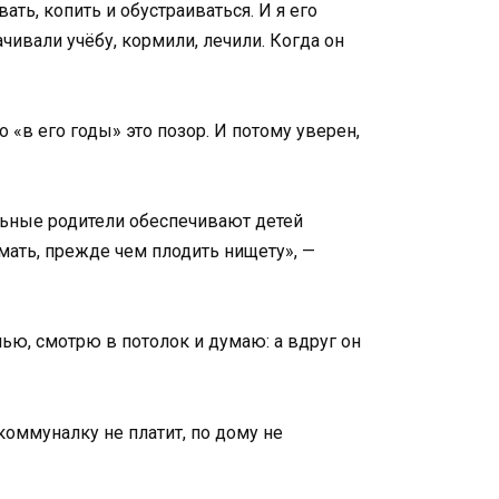
ть, копить и обустраиваться. И я его
чивали учёбу, кормили, лечили. Когда он
то «в его годы» это позор. И потому уверен,
мальные родители обеспечивают детей
умать, прежде чем плодить нищету», —
очью, смотрю в потолок и думаю: а вдруг он
коммуналку не платит, по дому не