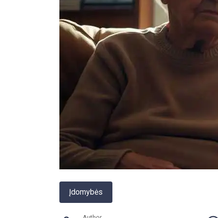
Įdomybės
Author