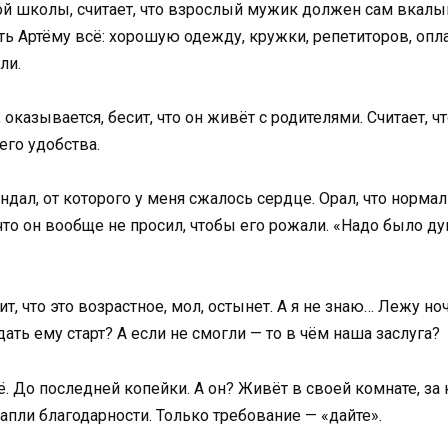
ой школы, считает, что взрослый мужик должен сам вкалыва
ть Артёму всё: хорошую одежду, кружки, репетиторов, опла
ли.
, оказывается, бесит, что он живёт с родителями. Считает, ч
го удобства.
кандал, от которого у меня сжалось сердце. Орал, что нор
что он вообще не просил, чтобы его рожали. «Надо было д
т, что это возрастное, мол, остынет. А я не знаю… Лежу н
ать ему старт? А если не смогли — то в чём наша заслуга?
ё. До последней копейки. А он? Живёт в своей комнате, за 
капли благодарности. Только требование — «дайте».