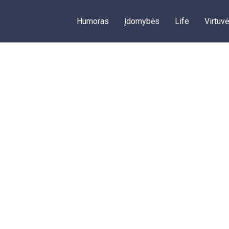
Humoras
Įdomybės
Life
Virtuvė