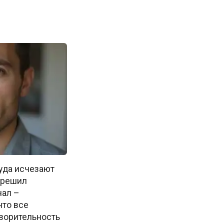
куда исчезают
м решил
нал –
что все
творительность