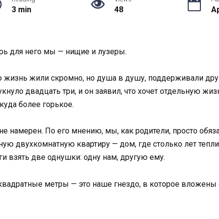
3 min
48
Ap
перь для него мы — нищие и лузеры.
ю жизнь жили скромно, но душа в душу, поддерживали друг
кнуло двадцать три, и он заявил, что хочет отдельную жи
куда более горькое.
 не намерен. По его мнению, мы, как родители, просто обяз
ную двухкомнатную квартиру — дом, где столько лет тепл
и взять две однушки: одну нам, другую ему.
 квадратные метры — это наше гнездо, в которое вложены