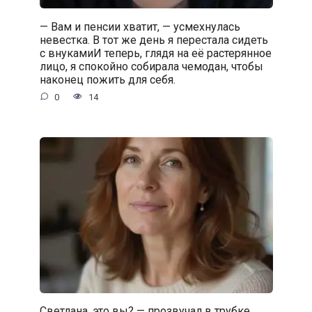
— Вам и пенсии хватит, — усмехнулась
невестка. В тот же день я перестала сидеть
с внукамиИ теперь, глядя на её растерянное
лицо, я спокойно собирала чемодан, чтобы
наконец пожить для себя.
0
14
Светлана, это вы? — прозвучал в трубке