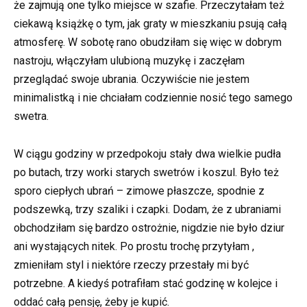
że zajmują one tylko miejsce w szafie. Przeczytałam też
ciekawą książkę o tym, jak graty w mieszkaniu psują całą
atmosferę. W sobotę rano obudziłam się więc w dobrym
nastroju, włączyłam ulubioną muzykę i zaczęłam
przeglądać swoje ubrania. Oczywiście nie jestem
minimalistką i nie chciałam codziennie nosić tego samego
swetra.
W ciągu godziny w przedpokoju stały dwa wielkie pudła
po butach, trzy worki starych swetrów i koszul. Było też
sporo ciepłych ubrań – zimowe płaszcze, spodnie z
podszewką, trzy szaliki i czapki. Dodam, że z ubraniami
obchodziłam się bardzo ostrożnie, nigdzie nie było dziur
ani wystających nitek. Po prostu trochę przytyłam ,
zmieniłam styl i niektóre rzeczy przestały mi być
potrzebne. A kiedyś potrafiłam stać godzinę w kolejce i
oddać całą pensję, żeby je kupić.