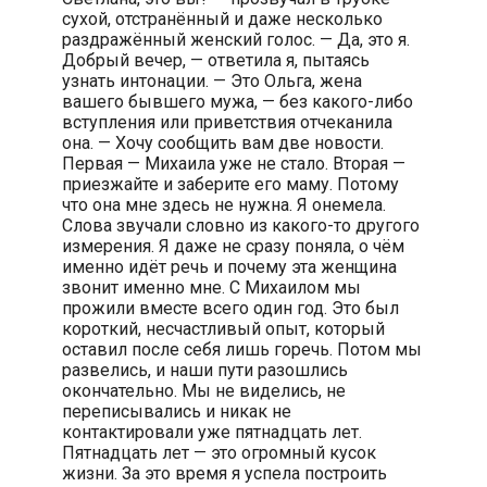
сухой, отстранённый и даже несколько
раздражённый женский голос. — Да, это я.
Добрый вечер, — ответила я, пытаясь
узнать интонации. — Это Ольга, жена
вашего бывшего мужа, — без какого-либо
вступления или приветствия отчеканила
она. — Хочу сообщить вам две новости.
Первая — Михаила уже не стало. Вторая —
приезжайте и заберите его маму. Потому
что она мне здесь не нужна. Я онемела.
Слова звучали словно из какого-то другого
измерения. Я даже не сразу поняла, о чём
именно идёт речь и почему эта женщина
звонит именно мне. С Михаилом мы
прожили вместе всего один год. Это был
короткий, несчастливый опыт, который
оставил после себя лишь горечь. Потом мы
развелись, и наши пути разошлись
окончательно. Мы не виделись, не
переписывались и никак не
контактировали уже пятнадцать лет.
Пятнадцать лет — это огромный кусок
жизни. За это время я успела построить