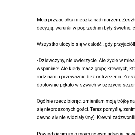
Moja przyjaciółka mieszka nad morzem. Zeszł
decyzją: warunki w poprzednim były świetne, c
Wszystko ułożyło się w całość , gdy przyjaciół
-Dziewczyny, nie uwierzycie. Ale życie w mie
wspaniałe! Ale kiedy masz grupę krewnych, kt
rodzinami i przeważnie bez ostrzeżenia. Zres
dosłownie pękało w szwach w szczycie sezonu.
Ogólnie rzecz biorąc, zmieniłam moją trójkę 
się nieproszonych gości. Teraz pomyślą, zanim 
dawno się nie widziałyśmy). Krewni zadzwonili 
Powiedziałam im o moim nowym adresie: nawet si