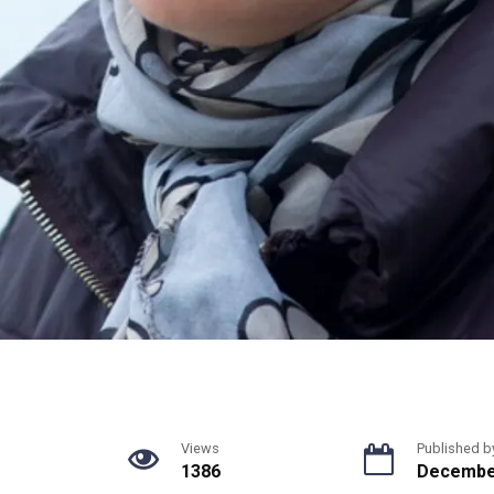
Views
Published b
1386
December