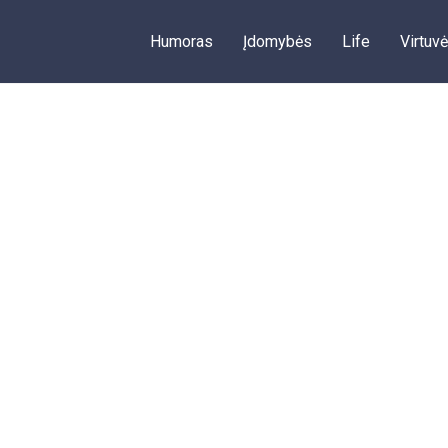
Humoras
Įdomybės
Life
Virtuvė