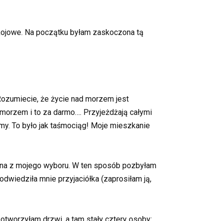
okojowe. Na początku byłam zaskoczona tą
Rozumiecie, że życie nad morzem jest
 morzem i to za darmo…. Przyjeżdżają całymi
my. To było jak taśmociąg! Moje mieszkanie
olona z mojego wyboru. W ten sposób pozbyłam
odwiedziła mnie przyjaciółka (zaprosiłam ją,
 otworzyłam drzwi, a tam stały cztery osoby: