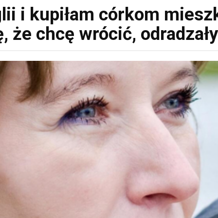
i i kupiłam córkom mieszk
ę, że chcę wrócić, odradza