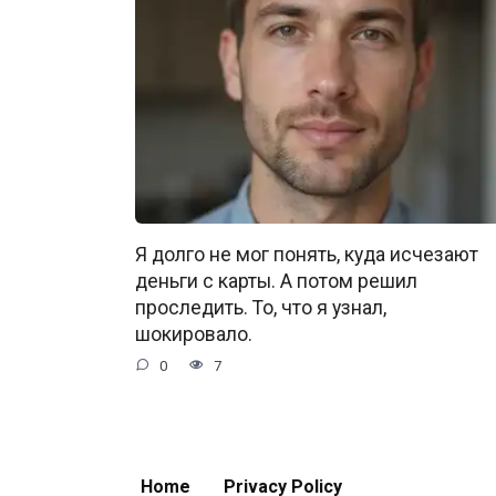
Я долго не мог понять, куда исчезают
деньги с карты. А потом решил
проследить. То, что я узнал,
шокировало.
0
7
Home
Privacy Policy