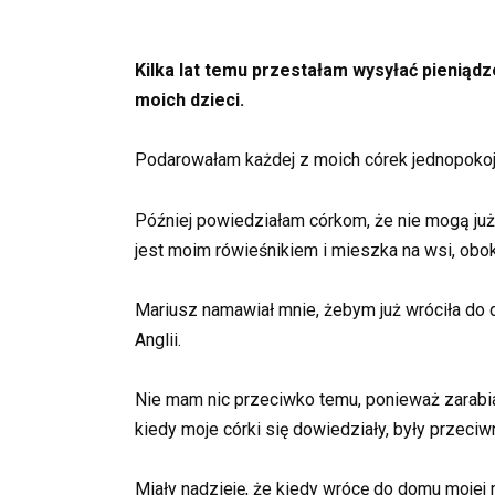
Kilka lat temu przestałam wysyłać pieniąd
moich dzieci.
Podarowałam każdej z moich córek jednopokoj
Później powiedziałam córkom, że nie mogą ju
jest moim rówieśnikiem i mieszka na wsi, obo
Mariusz namawiał mnie, żebym już wróciła do
Anglii.
Nie mam nic przeciwko temu, ponieważ zarabia
kiedy moje córki się dowiedziały, były przec
Miały nadzieję, że kiedy wrócę do domu mojej