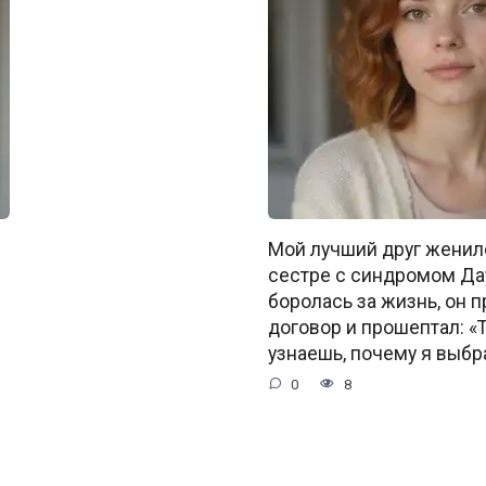
Мой лучший друг женил
сестре с синдромом Да
боролась за жизнь, он 
договор и прошептал: «
узнаешь, почему я выбр
0
8