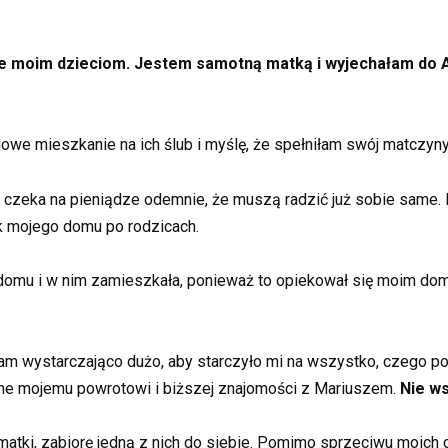
ze moim dzieciom. Jestem samotną matką i wyjechałam do Ang
owe mieszkanie na ich ślub i myślę, że spełniłam swój matczyn
ż czeka na pieniądze odemnie, że muszą radzić już sobie same
k mojego domu po rodzicach.
 domu i w nim zamieszkała, ponieważ to opiekował się moim do
m wystarczająco dużo, aby starczyło mi na wszystko, czego potr
iwne mojemu powrotowi i biższej znajomości z Mariuszem.
Nie w
 matki, zabiorę jedną z nich do siebie. Pomimo sprzeciwu moich