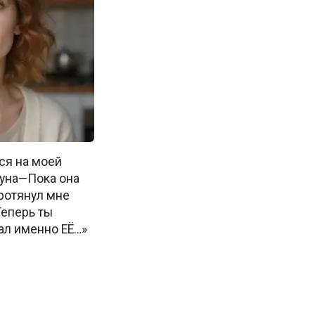
ся на моей
уна—Пока она
протянул мне
Теперь ты
ал именно ЕЁ…»