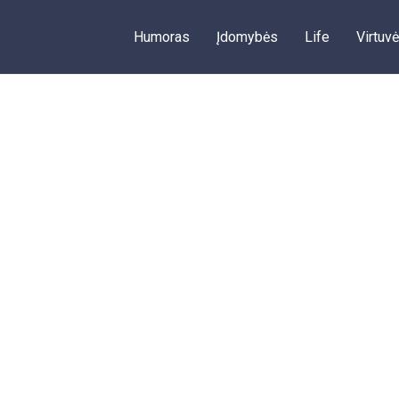
Humoras
Įdomybės
Life
Virtuvė