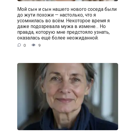
Мой сын и сын нашего нового соседа были
до жути похожи — настолько, что я
усомнилась во всём. Некоторое время я
даже подозревала мужа в измене… Но
правда, которую мне предстояло узнать,
оказалась ещё более неожиданной.
0
9