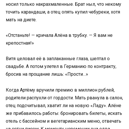
носил только накрахмаленные. Брат ныл, что некому
точить карандаши, а отец опять купил чебуреки, хотя
мать на диете.
«Отстаньте! — кричала Алёна в трубку. — Я вам не
крепостная!»
Витя целовал её в заплаканные глаза, шептал о
свадьбе. А потом улетел в Германию по контракту,
бросив на прощание лишь: «Прости…»
Когда Артёму вручили премию в миллион рублей,
родители распухли от гордости. Мать рванула в салон,
отец подсчитывал, хватит ли на новую «Ладу». Алёне
же прибавилось работы: бронировать билеты, искать
отель с бассейном и вегетарианским меню, отвечать
на сотни писем. К моменту церемонии она едва