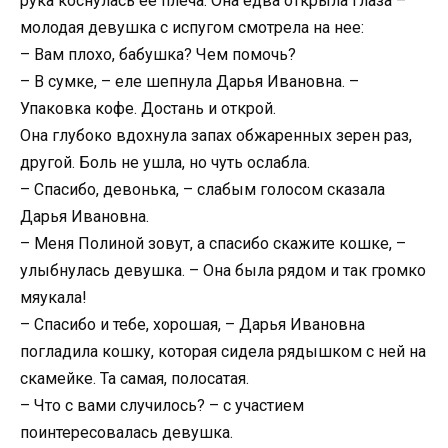
рука коснулась ее плеча. Она едва открыла глаза –
молодая девушка с испугом смотрела на нее:
– Вам плохо, бабушка? Чем помочь?
– В сумке, – еле шепнула Дарья Ивановна. –
Упаковка кофе. Достань и открой.
Она глубоко вдохнула запах обжаренных зерен раз,
другой. Боль не ушла, но чуть ослабла.
– Спасибо, девонька, – слабым голосом сказала
Дарья Ивановна.
– Меня Полиной зовут, а спасибо скажите кошке, –
улыбнулась девушка. – Она была рядом и так громко
мяукала!
– Спасибо и тебе, хорошая, – Дарья Ивановна
погладила кошку, которая сидела рядышком с ней на
скамейке. Та самая, полосатая.
– Что с вами случилось? – с участием
поинтересовалась девушка.