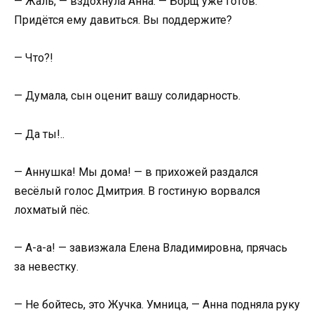
— Жаль, — вздохнула Анна. — Борщ уже готов.
Придётся ему давиться. Вы поддержите?
— Что?!
— Думала, сын оценит вашу солидарность.
— Да ты!..
— Аннушка! Мы дома! — в прихожей раздался
весёлый голос Дмитрия. В гостиную ворвался
лохматый пёс.
— А-а-а! — завизжала Елена Владимировна, прячась
за невестку.
— Не бойтесь, это Жучка. Умница, — Анна подняла руку