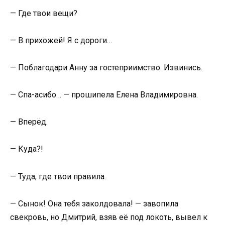
— Где твои вещи?
— В прихожей! Я с дороги…
— Поблагодари Анну за гостеприимство. Извинись.
— Спа-асибо… — прошипела Елена Владимировна.
— Вперёд.
— Куда?!
— Туда, где твои правила.
— Сынок! Она тебя заколдовала! — завопила
свекровь, но Дмитрий, взяв её под локоть, вывел к