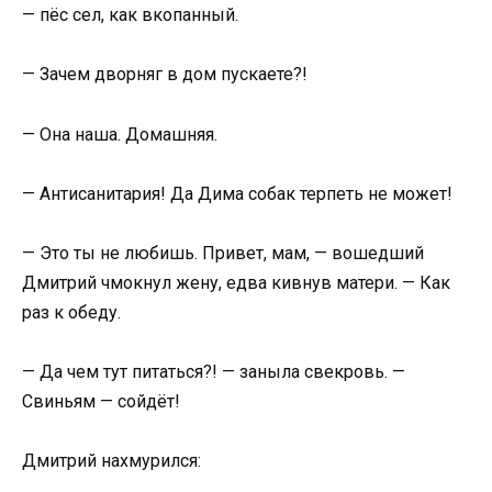
— пёс сел, как вкопанный.
— Зачем дворняг в дом пускаете?!
— Она наша. Домашняя.
— Антисанитария! Да Дима собак терпеть не может!
— Это ты не любишь. Привет, мам, — вошедший
Дмитрий чмокнул жену, едва кивнув матери. — Как
раз к обеду.
— Да чем тут питаться?! — заныла свекровь. —
Свиньям — сойдёт!
Дмитрий нахмурился: