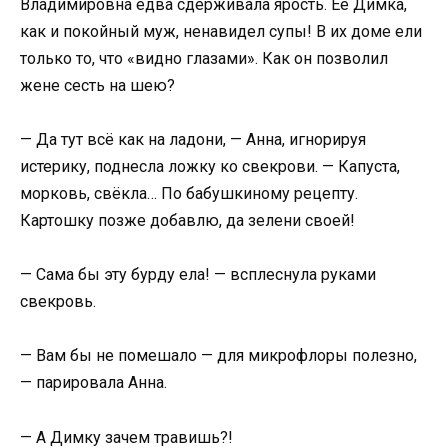
Владимировна едва сдерживала ярость. Её Димка,
как и покойный муж, ненавидел супы! В их доме ели
только то, что «видно глазами». Как он позволил
жене сесть на шею?
— Да тут всё как на ладони, — Анна, игнорируя
истерику, поднесла ложку ко свекрови. — Капуста,
морковь, свёкла… По бабушкиному рецепту.
Картошку позже добавлю, да зелени своей!
— Сама бы эту бурду ела! — всплеснула руками
свекровь.
— Вам бы не помешало — для микрофлоры полезно,
— парировала Анна.
— А Димку зачем травишь?!