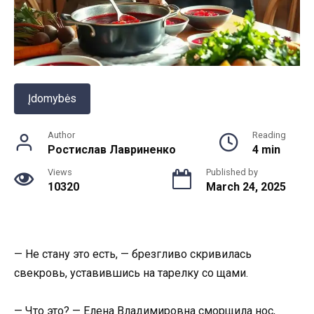
Įdomybės
Author
Reading
Ростислав Лавриненко
4 min
Views
Published by
10320
March 24, 2025
— Не стану это есть, — брезгливо скривилась
свекровь, уставившись на тарелку со щами.
— Что это? — Елена Владимировна сморщила нос,