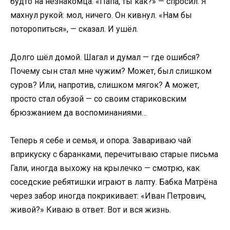
будто на незнакомца. «Папа, ты как?» — спросил. Я
махнул рукой: мол, ничего. Он кивнул. «Нам бы
поторопиться», — сказал. И ушёл.
Долго шёл домой. Шагал и думал — где ошибся?
Почему сын стал мне чужим? Может, был слишком
суров? Или, напротив, слишком мягок? А может,
просто стал обузой — со своим стариковским
брюзжанием да воспоминаниями…
Теперь я себе и семья, и опора. Завариваю чай
вприкуску с баранками, перечитываю старые письма
Гали, иногда выхожу на крылечко — смотрю, как
соседские ребятишки играют в лапту. Бабка Матрёна
через забор иногда покрикивает: «Иван Петрович,
живой?» Киваю в ответ. Вот и вся жизнь.