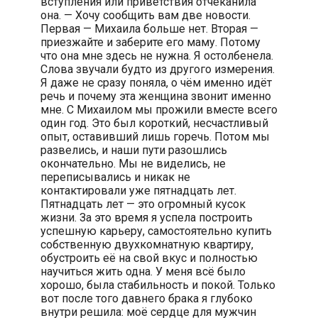
вступления или приветствия отчеканила
она. — Хочу сообщить вам две новости.
Первая — Михаила больше нет. Вторая —
приезжайте и заберите его маму. Потому
что она мне здесь не нужна. Я остолбенела.
Слова звучали будто из другого измерения.
Я даже не сразу поняла, о чём именно идёт
речь и почему эта женщина звонит именно
мне. С Михаилом мы прожили вместе всего
один год. Это был короткий, несчастливый
опыт, оставивший лишь горечь. Потом мы
развелись, и наши пути разошлись
окончательно. Мы не виделись, не
переписывались и никак не
контактировали уже пятнадцать лет.
Пятнадцать лет — это огромный кусок
жизни. За это время я успела построить
успешную карьеру, самостоятельно купить
собственную двухкомнатную квартиру,
обустроить её на свой вкус и полностью
научиться жить одна. У меня всё было
хорошо, была стабильность и покой. Только
вот после того давнего брака я глубоко
внутри решила: моё сердце для мужчин