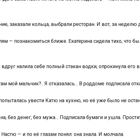
ие, заказали кольца, выбрали ресторан. И вот, за неделю 
лям — познакомиться ближе. Екатерина сидела тихо, что был
я вдруг налила себе полный стакан водки, опрокинула его в
там мой мальчик?.. Я отказалась… В роддоме подписала от
попыталась увести Катю на кухню, но её уже было не оста
на, без денег, без мужа… Подписала бумаги и ушла. Прости
Настю — и по её глазам понял: она знала. И молчала.