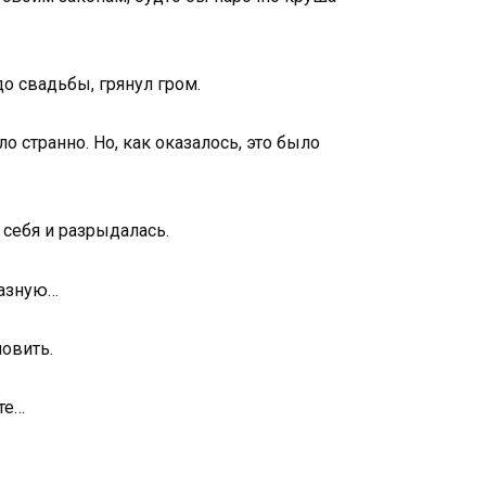
до свадьбы, грянул гром.
о странно. Но, как оказалось, это было
 себя и разрыдалась.
казную…
новить.
те…