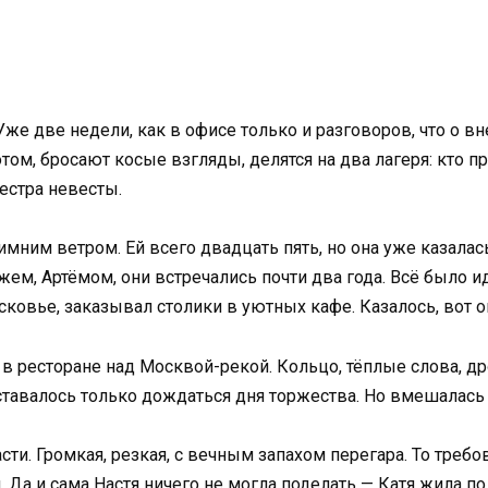
. Уже две недели, как в офисе только и разговоров, что о
м, бросают косые взгляды, делятся на два лагеря: кто пра
естра невесты.
зимним ветром. Ей всего двадцать пять, но она уже казала
ем, Артёмом, они встречались почти два года. Всё было ид
ковье, заказывал столики в уютных кафе. Казалось, вот 
 ресторане над Москвой-рекой. Кольцо, тёплые слова, дро
тавалось только дождаться дня торжества. Но вмешалась е
ти. Громкая, резкая, с вечным запахом перегара. То требов
. Да и сама Настя ничего не могла поделать — Катя жила п