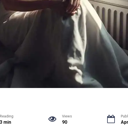
Reading
Views
Publ
3 min
90
Apr