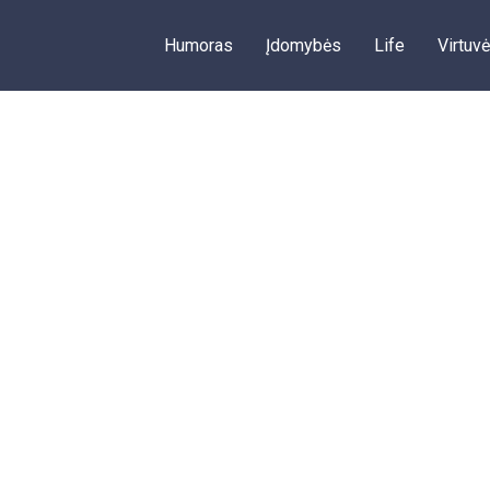
Humoras
Įdomybės
Life
Virtuvė