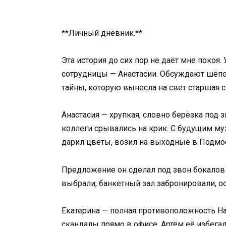
**Личный дневник.**
Эта история до сих пор не даёт мне покоя
сотрудницы — Анастасии. Обсуждают шёпото
тайны, которую вынесла на свет старшая с
Анастасия — хрупкая, словно берёзка под 
коллеги срывались на крик. С будущим муж
дарил цветы, возил на выходные в Подмос
Предложение он сделал под звон бокалов в
выбрали, банкетный зал забронировали, ос
Екатерина — полная противоположность Нас
скандалы прямо в офисе. Артём её избегал