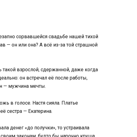
 внезапно сорвавшейся свадьбе нашей тихой
в — он или она? А всё из-за той страшной
сь такой взрослой, сдержанной, даже когда
еально: он встречал её после работы,
он — мужчина мечты.
жь в голосе. Настя сияла. Платье
ё сестра — Екатерина.
ала денег «до получки», то устраивала
о своим законам, будто бы нарочно круша