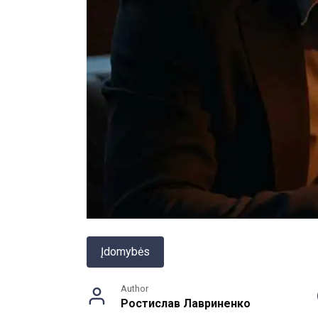
Įdomybės
Author
Ростислав Лавриненко