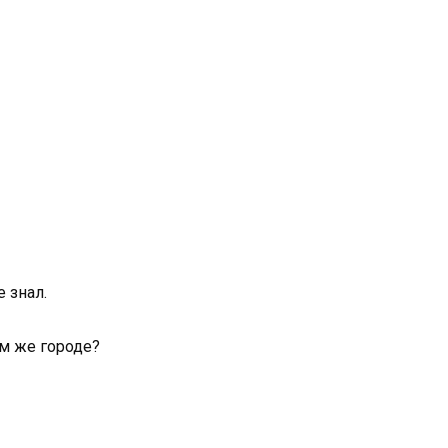
 знал.
ом же городе?