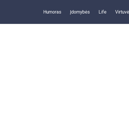
Humoras
Įdomybės
Life
Virtuvė