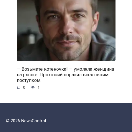
— Возьмите котеночка! — умоляла женщина
на рынке. Прохожий поразил всех своим
поступком.
0
1
© 2026 NewsControl