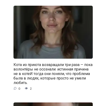
Кота из приюта возвращали три раза — пока
волонтёры не осознали: истинная причина
не в котеИ тогда они поняли, что проблема
была в людях, которые просто не умели
любить.
0
2