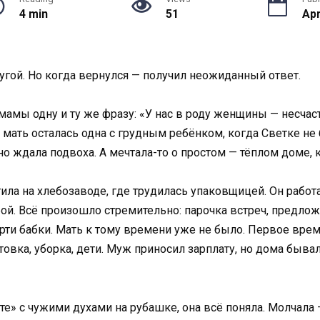
4 min
51
Apr
угой. Но когда вернулся — получил неожиданный ответ.
 мамы одну и ту же фразу: «У нас в роду женщины — несча
 мать осталась одна с грудным ребёнком, когда Светке не б
но ждала подвоха. А мечтала-то о простом — тёплом доме,
ила на хлебозаводе, где трудилась упаковщицей. Он работа
ой. Всё произошло стремительно: парочка встреч, предлож
ти бабки. Мать к тому времени уже не было. Первое время
отовка, уборка, дети. Муж приносил зарплату, но дома быва
те» с чужими духами на рубашке, она всё поняла. Молчала 