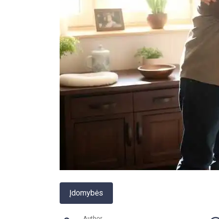
Įdomybės
Author