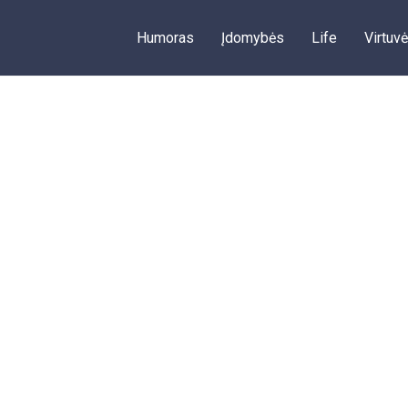
Humoras
Įdomybės
Life
Virtuvė