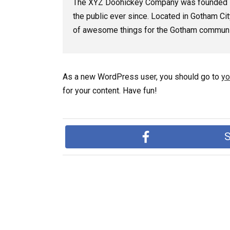
The XYZ Doohickey Company was founded in 
the public ever since. Located in Gotham Ci
of awesome things for the Gotham communi
As a new WordPress user, you should go to
yo
for your content. Have fun!
S