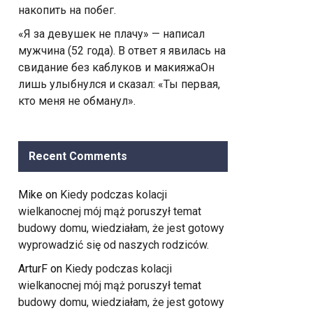
накопить на побег.
«Я за девушек не плачу» — написал
мужчина (52 года). В ответ я явилась на
свидание без каблуков и макияжаОн
лишь улыбнулся и сказал: «Ты первая,
кто меня не обманул».
Recent Comments
Mike
on
Kiedy podczas kolacji
wielkanocnej mój mąż poruszył temat
budowy domu, wiedziałam, że jest gotowy
wyprowadzić się od naszych rodziców.
ArturF
on
Kiedy podczas kolacji
wielkanocnej mój mąż poruszył temat
budowy domu, wiedziałam, że jest gotowy