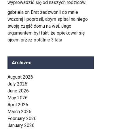
wyprowadzić się od naszych rodziców.
gabriela
on
Brat zadzwonił do mnie
wczoraj i poprosił, abym spisał na niego
swoją część domu na wsi. Jego
argumentem był fakt, że opiekował się
ojcem przez ostatnie 3 lata
Archives
August 2026
July 2026
June 2026
May 2026
April 2026
March 2026
February 2026
January 2026