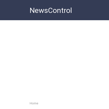
Skip
NewsControl
to
content
Home