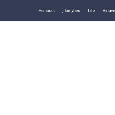
Humoras
Įdomybės
Life
Virtuvė